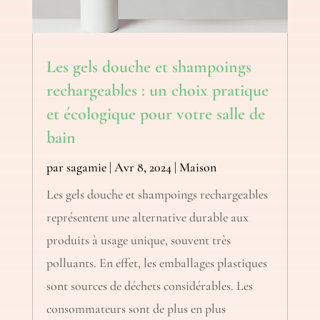
Les gels douche et shampoings
rechargeables : un choix pratique
et écologique pour votre salle de
bain
par
sagamie
|
Avr 8, 2024
|
Maison
Les gels douche et shampoings rechargeables
représentent une alternative durable aux
produits à usage unique, souvent très
polluants. En effet, les emballages plastiques
sont sources de déchets considérables. Les
consommateurs sont de plus en plus