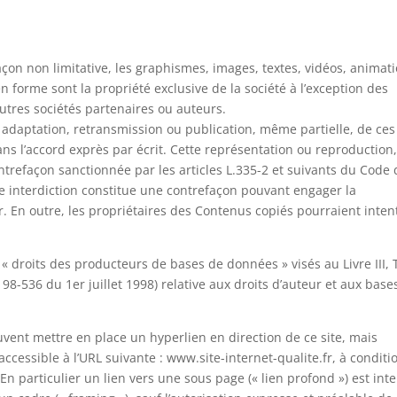
açon non limitative, les graphismes, images, textes, vidéos, animati
en forme sont la propriété exclusive de la société à l’exception des
tres sociétés partenaires ou auteurs.
, adaptation, retransmission ou publication, même partielle, de ces
ans l’accord exprès par écrit. Cette représentation ou reproduction
trefaçon sanctionnée par les articles L.335-2 et suivants du Code 
tte interdiction constitue une contrefaçon pouvant engager la
r. En outre, les propriétaires des Contenus copiés pourraient inten
droits des producteurs de bases de données » visés au Livre III, T
° 98-536 du 1er juillet 1998) relative aux droits d’auteur et aux base
peuvent mettre en place un hyperlien en direction de ce site, mais
ccessible à l’URL suivante : www.site-internet-qualite.fr, à conditi
n particulier un lien vers une sous page (« lien profond ») est inte