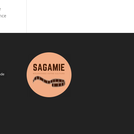
e
ence
de