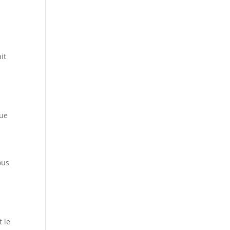
it
que
ous
t le