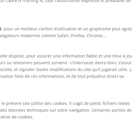
un cadre (« framing »), sauf l’autorisation expresse et préalable de
3
, pour un meilleur confort d’utilisation et un graphisme plus agré
vigateurs modernes comme Safari, Firefox, Chrome,…
lle dispose, pour assurer une information fiable et une mise à jo
reurs ou omissions peuvent survenir. L’internaute devra donc s’assu
ciété, et signaler toutes modifications du site qu’il jugerait utile. 
isation faite de ces informations, et de tout préjudice direct ou
e présent site utilise des cookies. Il s’agit de petits fichiers textes
r des données techniques sur votre navigation. Certaines parties de
tation de cookies.