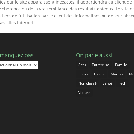
ies par le site apparaissent inexactes, il appartiendra au client de
 cohérence ou de la vraisemblance des résultats obtenus. Le site n
tiers de l’utilisation par le client des informations ou de leur abs
s sites Internet.
 manquez pas
On parle aussi
Actu
Entreprise
Famille
quez
Immo
Loisirs
Maison
Mo
Non classé
Santé
Tech
Voiture