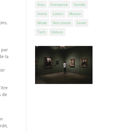
Actu
Entreprise
Famille
Immo
Loisirs
Maison
ons,
Mode
Non classé
Santé
Tech
Voiture
, par
de la
ter
itre
s de
on
rdit,