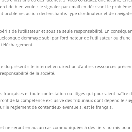
rci de bien vouloir le signaler par email en décrivant le problème
nt problème, action déclenchante, type d’ordinateur et de navigat
périls de l’utilisateur et sous sa seule responsabilité. En conséque
quelconque dommage subi par l’ordinateur de l’utilisateur ou d’une
 téléchargement.
re du présent site internet en direction d’autres ressources présen
responsabilité de la société.
s françaises et toute contestation ou litiges qui pourraient naître 
i seront de la compétence exclusive des tribunaux dont dépend le si
our le règlement de contentieux éventuels, est le français.
s et ne seront en aucun cas communiquées à des tiers hormis pour 