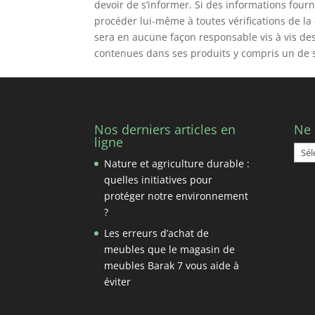
devoir de s’informer. Si des informations fourn
procéder lui-même à toutes vérifications de la
sera en aucune façon responsable vis à vis des 
contenues dans ses produits y compris un de se
Nos derniers articles en
Ne
ligne
Ne
Nature et agriculture durable :
man
quelles initiatives pour
pas
protéger notre environnement
?
Les erreurs d’achat de
meubles que le magasin de
meubles Barak 7 vous aide à
éviter