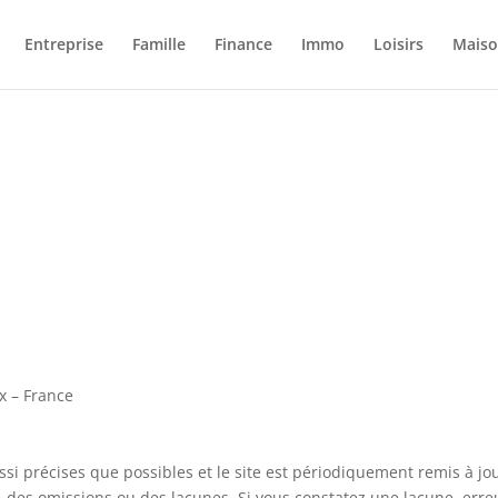
Entreprise
Famille
Finance
Immo
Loisirs
Mais
x – France
ssi précises que possibles et le site est périodiquement remis à jo
, des omissions ou des lacunes. Si vous constatez une lacune, erre