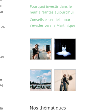
 de
Pourquoi investir dans le
eur
neuf à Nantes aujourd’hui
Conseils essentiels pour
s’evader vers la Martinique
nce,
tes
de
ège
Nos thématiques
la