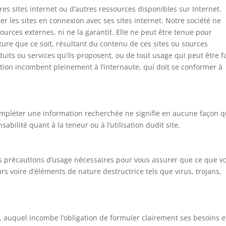
utres sites internet ou d’autres ressources disponibles sur Internet.
r les sites en connexion avec ses sites internet. Notre société ne
sources externes, ni ne la garantit. Elle ne peut être tenue pour
re que ce soit, résultant du contenu de ces sites ou sources
its ou services qu’ils proposent, ou de tout usage qui peut être fa
sation incombent pleinement à l’internaute, qui doit se conformer à
compléter une information recherchée ne signifie en aucune façon 
bilité quant à la teneur ou à l’utilisation dudit site.
s précautions d’usage nécessaires pour vous assurer que ce que v
urs voire d’éléments de nature destructrice tels que virus, trojans,
, auquel incombe l’obligation de formuler clairement ses besoins e