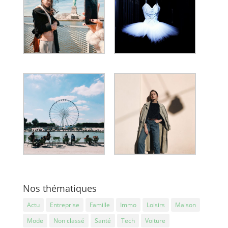
Nos thématiques
Actu
Entreprise
Famille
Immo
Loisirs
Maison
Mode
Non classé
Santé
Tech
Voiture