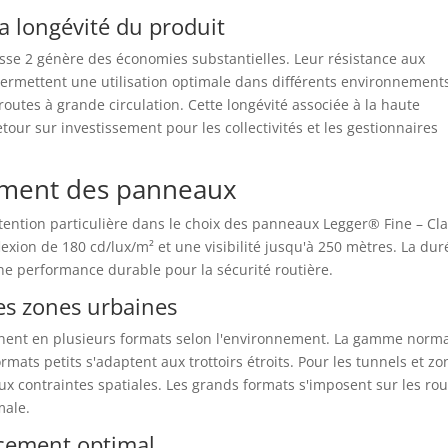
a longévité du produit
sse 2 génère des économies substantielles. Leur résistance aux
 permettent une utilisation optimale dans différents environnement
 routes à grande circulation. Cette longévité associée à la haute
etour sur investissement pour les collectivités et les gestionnaires
ement des panneaux
attention particulière dans le choix des panneaux Legger® Fine – Cl
exion de 180 cd/lux/m² et une visibilité jusqu'à 250 mètres. La dur
ne performance durable pour la sécurité routière.
es zones urbaines
inent en plusieurs formats selon l'environnement. La gamme norm
rmats petits s'adaptent aux trottoirs étroits. Pour les tunnels et zo
ux contraintes spatiales. Les grands formats s'imposent sur les ro
male.
cement optimal