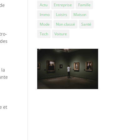
 de
Actu
Entreprise
Famille
Immo
Loisirs
Maison
Mode
Non classé
Santé
tro-
Tech
Voiture
 des
 la
ante
e et