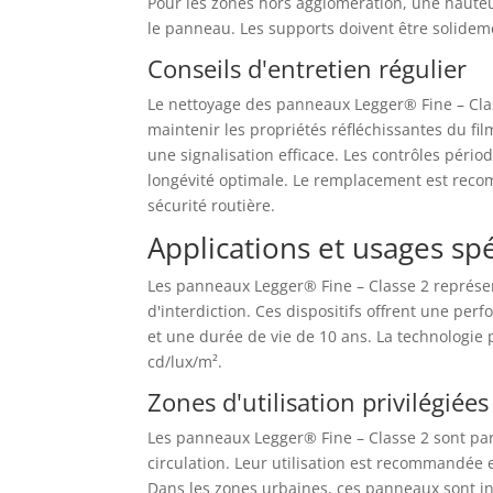
Pour les zones hors agglomération, une hauteu
le panneau. Les supports doivent être solideme
Conseils d'entretien régulier
Le nettoyage des panneaux Legger® Fine – Classe
maintenir les propriétés réfléchissantes du film
une signalisation efficace. Les contrôles péri
longévité optimale. Le remplacement est reco
sécurité routière.
Applications et usages sp
Les panneaux Legger® Fine – Classe 2 représen
d'interdiction. Ces dispositifs offrent une per
et une durée de vie de 10 ans. La technologie 
cd/lux/m².
Zones d'utilisation privilégiées
Les panneaux Legger® Fine – Classe 2 sont pa
circulation. Leur utilisation est recommandée 
Dans les zones urbaines, ces panneaux sont ind