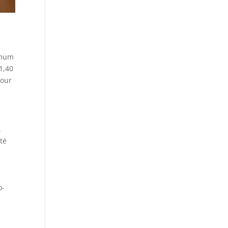
imum
1,40
pour
.
té
o-