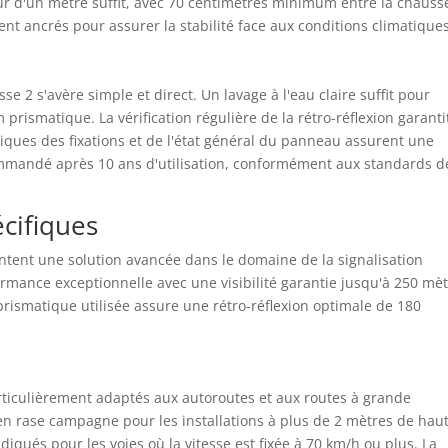
r d'un mètre suffit, avec 70 centimètres minimum entre la chauss
nt ancrés pour assurer la stabilité face aux conditions climatiques
 2 s'avère simple et direct. Un lavage à l'eau claire suffit pour
 prismatique. La vérification régulière de la rétro-réflexion garanti
odiques des fixations et de l'état général du panneau assurent une
mmandé après 10 ans d'utilisation, conformément aux standards d
écifiques
tent une solution avancée dans le domaine de la signalisation
formance exceptionnelle avec une visibilité garantie jusqu'à 250 mè
prismatique utilisée assure une rétro-réflexion optimale de 180
rticulièrement adaptés aux autoroutes et aux routes à grande
en rase campagne pour les installations à plus de 2 mètres de hau
iqués pour les voies où la vitesse est fixée à 70 km/h ou plus. La