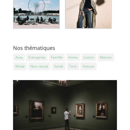
Nos thématiques
Actu
Entreprise
Famille
Immo
Loisirs
Maison
Mode
Non classé
Santé
Tech
Voiture