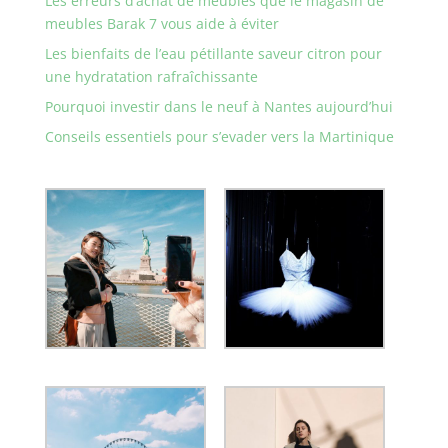
Les erreurs d’achat de meubles que le magasin de
meubles Barak 7 vous aide à éviter
Les bienfaits de l’eau pétillante saveur citron pour
une hydratation rafraîchissante
Pourquoi investir dans le neuf à Nantes aujourd’hui
Conseils essentiels pour s’evader vers la Martinique